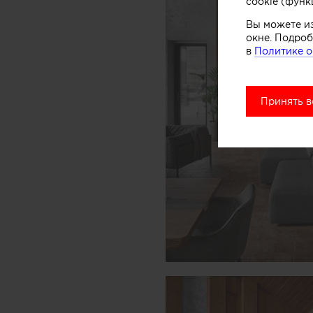
cookie (функ
Вы можете и
окне. Подроб
в
Политике о
Принять в