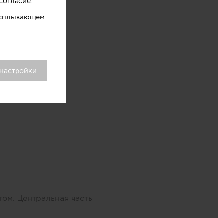
согласие.
 всплывающем
 настройки
том. Центральная часть