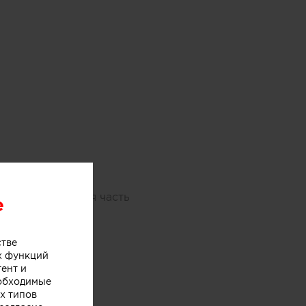
том. Центральная часть
e
стве
х функций
тент и
еобходимые
х типов