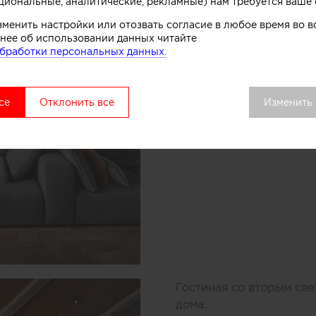
циональные, аналитические, рекламные) нам требуется ваше 
зменить настройки или отозвать согласие в любое время во
нее об использовании данных читайте
бработки персональных данных.
се
Отклонить все
Изменить
Гостиная со вторым све
дома.