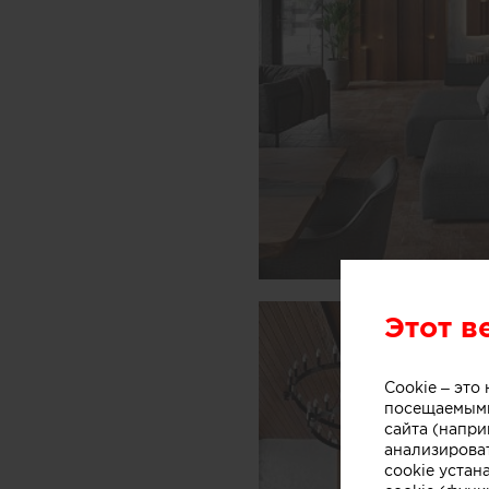
Этот в
Cookie – эт
посещаемыми
сайта (напри
анализирова
cookie устан