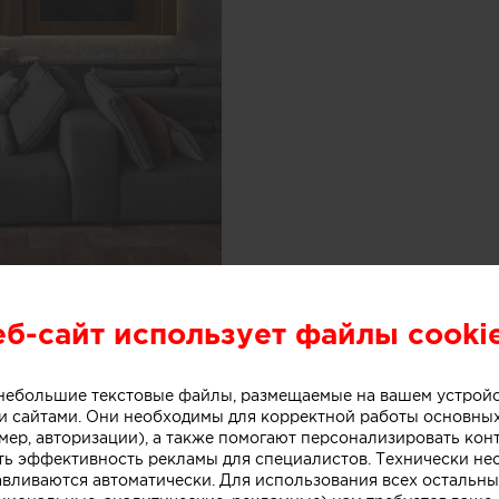
Гостиная со вторым све
еб-сайт использует файлы cooki
дома.
о небольшие текстовые файлы, размещаемые на вашем устрой
 сайтами. Они необходимы для корректной работы основны
мер, авторизации), а также помогают персонализировать кон
ть эффективность рекламы для специалистов. Технически н
авливаются автоматически. Для использования всех остальны