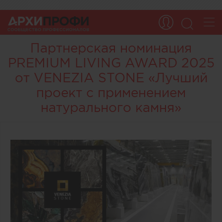
Партнерская номинация
PREMIUM LIVING AWARD 2025
от VENEZIA STONE «Лучший
проект с применением
натурального камня»