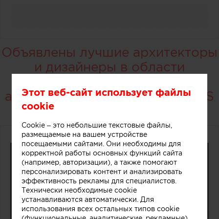
Объявлены лучшие архитекторы
и дизайнеры в области
средового дизайна и частной
Этот веб-сайт использует файлы
архитектуры EXTERIA AWARDS
cookie
2025
Cookie – это небольшие текстовые файлы,
размещаемые на вашем устройстве
посещаемыми сайтами. Они необходимы для
корректной работы основных функций сайта
(например, авторизации), а также помогают
персонализировать контент и анализировать
эффективность рекламы для специалистов.
Технически необходимые cookie
устанавливаются автоматически. Для
использования всех остальных типов cookie
(функциональные, аналитические, рекламные)