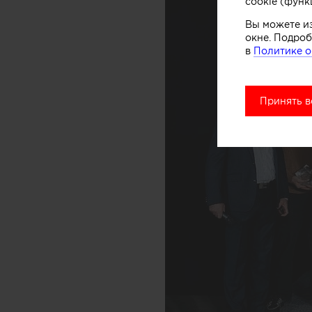
cookie (функ
Вы можете и
окне. Подроб
в
Политике о
Принять в