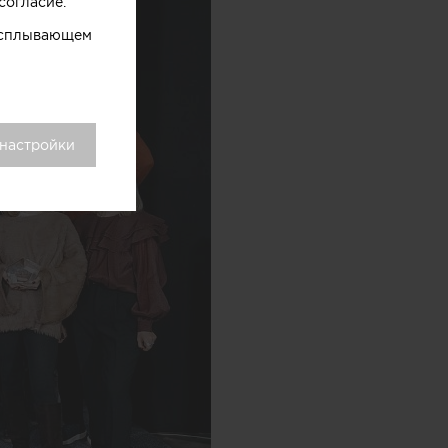
согласие.
 всплывающем
 настройки