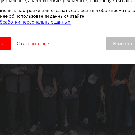
циональные, аналитические, рекламные) нам требуется ваше 
зменить настройки или отозвать согласие в любое время во
нее об использовании данных читайте
бработки персональных данных.
се
Отклонить все
Изменить