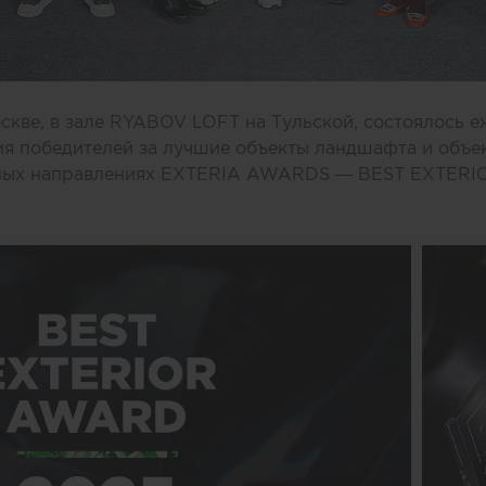
оскве, в зале RYABOV LOFT на Тульской, состоялось 
я победителей за лучшие объекты ландшафта и объе
сных направлениях EXTERIA AWARDS — BEST EXTER