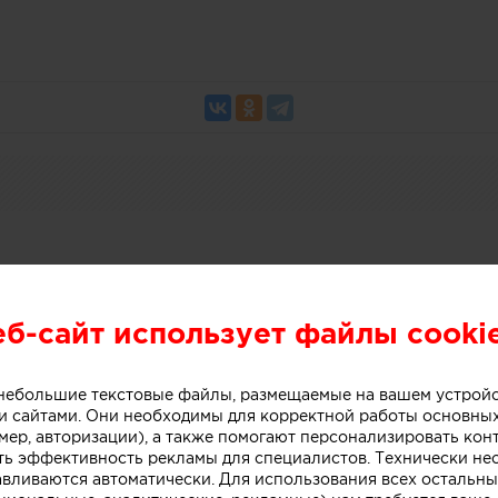
итекторы и дизайнеры в област
еб-сайт использует файлы cooki
ой архитектуры EXTERIA AWARD
о небольшие текстовые файлы, размещаемые на вашем устрой
 сайтами. Они необходимы для корректной работы основны
мер, авторизации), а также помогают персонализировать кон
ть эффективность рекламы для специалистов. Технически н
авливаются автоматически. Для использования всех остальны