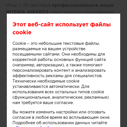
Итак, с 18 сентября
профессиональное жюри
INTERIA AWARDS
приступило к голосованию.
Корпус профжюри в составе более 70 человек
Этот веб-сайт использует файлы
голосует удаленно, в закрытом интерфейсе, где
cookie
все работы представлены анонимно
. Члены
жюри независимо друг от друга отметят лучшие
Cookie – это небольшие текстовые файлы,
на их взгляд работы в каждой номинации.
размещаемые на вашем устройстве
Лауреаты будут выбраны путем подсчета общего
посещаемыми сайтами. Они необходимы для
количества голосов внутри каждой номинации.
корректной работы основных функций сайта
(например, авторизации), а также помогают
персонализировать контент и анализировать
В конце сентября 2017 года состоится заседание
эффективность рекламы для специалистов.
участников Общественного совета премии, на
Технически необходимые cookie
котором известные актеры, общественные
устанавливаются автоматически. Для
использования всех остальных типов cookie
деятели, представители бизнеса также выразят
(функциональные, аналитические, рекламные)
свои мнения относительно проектов номинантов
нам требуется ваше согласие.
и выберут победителя в специальной номинации
Вы можете изменить настройки или отозвать
от Общественного совета.
согласие в любое время во всплывающем окне.
Подробнее об использовании данных читайте