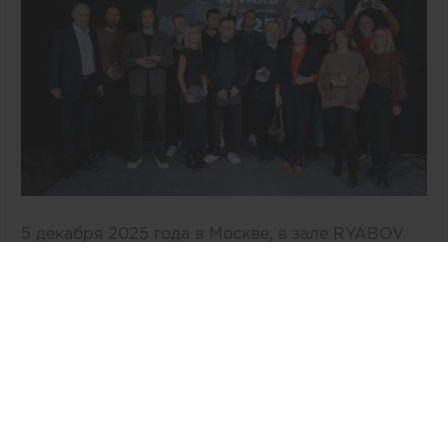
5 декабря 2025 года в Москве, в зале RYABOV
LOFT на Тульской, состоялось ежегодная Гала-
церемония объявления и награждения
победителей за лучшие объекты ландшафта и
объекты частного домостроения в конкурсных
направлениях EXTERIA AWARDS — BEST
EXTERIOR AWARD 2025 и BEST HOUSE AWARD
2025!