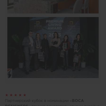
★ ★ ★ ★ ★
Партнерский кубок в номинации «
BOCA