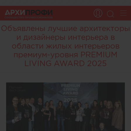
Объявлены лучшие архитекторы
и дизайнеры интерьера в
области жилых интерьеров
премиум-уровня PREMIUM
LIVING AWARD 2025