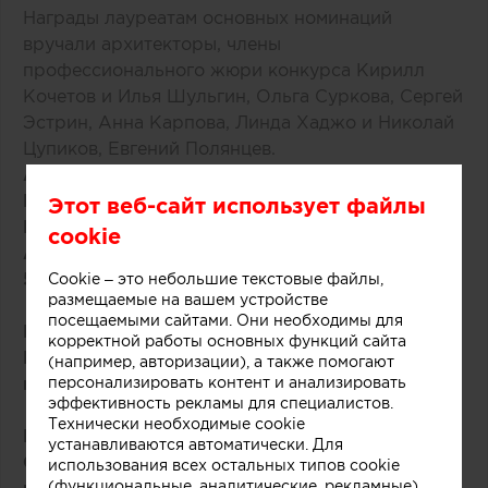
Награды лауреатам основных номинаций
вручали архитекторы, члены
профессионального жюри конкурса Кирилл
Кочетов и Илья Шульгин, Ольга Суркова, Сергей
Эстрин, Анна Карпова, Линда Хаджо и Николай
Цупиков, Евгений Полянцев.
А вот имена победителей конкурса EXTERIA
Best House Award в основных номинациях:
Этот веб-сайт использует файлы
Номинация «Павильон»
cookie
Арсений Борисенко. Объект - дом площадью
50 кв.м в Московской области.
Cookie – это небольшие текстовые файлы,
размещаемые на вашем устройстве
посещаемыми сайтами. Они необходимы для
Номинация «Дачный дом»
корректной работы основных функций сайта
Владимир Дудин. Объект - дом общей
(например, авторизации), а также помогают
площадью 103 кв.м в Московской области.
персонализировать контент и анализировать
эффективность рекламы для специалистов.
Технически необходимые cookie
Номинация «Гостевой дом»
устанавливаются автоматически. Для
Сергей Наседкин. Объект – дом площадью 350
использования всех остальных типов cookie
(функциональные, аналитические, рекламные)