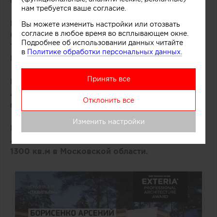
кв.м в Москве.
нам требуется ваше согласие.
Номинация «Коттедж»
Вы можете изменить настройки или отозвать
согласие в любое время во всплывающем окне.
Сергей Колчин, Антон Архипов, Надежда
Подробнее об использовании данных читайте
Торшина. Объект - дом площадью 250 кв.м в
в
Политике обработки персональных данных.
Московской области.
Принять все
Номинация «Вилла»
Александра Фёдорова. Объект - вилла
Отклонить все
площадью 800 кв.м в Сочи.
Изменить настройки
Номинация «Усадьба»
Александр Кузяков. Объект – дом площадью
1300 кв.м в Московской области.