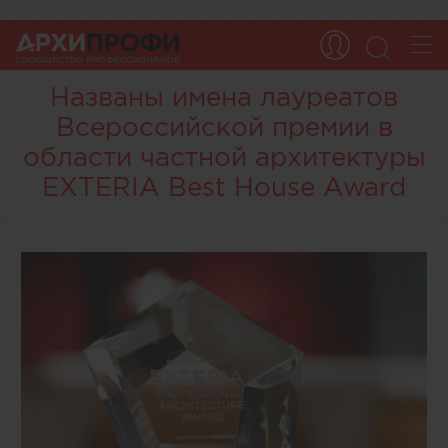
Названы имена лауреатов
Всероссийской премии в
области частной архитектуры
EXTERIA Best House Award