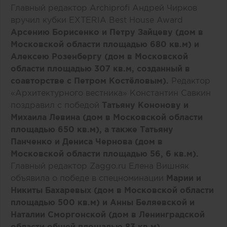
Главный редактор Archiprofi Андрей Чирков
вручил кубки EXTERIA Best House Award
Арсению Борисенко и Петру Зайцеву (дом в
Московской области площадью 680 кв.м) и
Алексею Розенбергу (дом в Московской
области площадью 307 кв.м, созданный в
соавторстве с Петром Костёловым).
Редактор
«Архитектурного вестника» Константин Савкин
поздравил с победой
Татьяну Кононову и
Михаила Левина (дом в Московской области
площадью 650 кв.м), а также Татьяну
Панченко и Дениса Чернова (дом в
Московской области площадью 56, 6 кв.м).
Главный редактор Zaggo.ru Елена Вишняк
объявила о победе в спецноминации
Марии и
Никиты Бахаревых (дом в Московской области
площадью 500 кв.м) и Анны Беляевской и
Наталии Сморгонской (дом в Ленинградской
области общей площадью 83 кв.м).