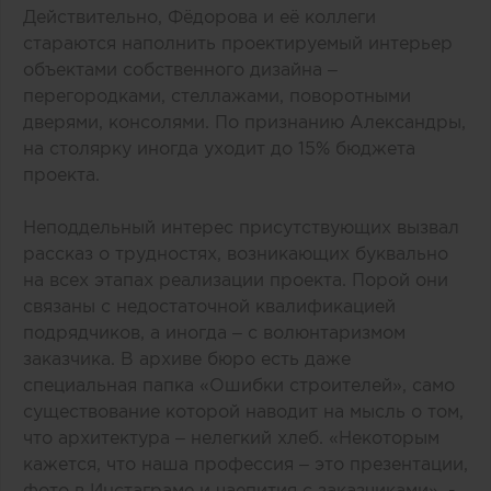
Действительно, Фёдорова и её коллеги
стараются наполнить проектируемый интерьер
объектами собственного дизайна –
перегородками, стеллажами, поворотными
дверями, консолями. По признанию Александры,
на столярку иногда уходит до 15% бюджета
проекта.
Неподдельный интерес присутствующих вызвал
рассказ о трудностях, возникающих буквально
на всех этапах реализации проекта. Порой они
связаны с недостаточной квалификацией
подрядчиков, а иногда – с волюнтаризмом
заказчика. В архиве бюро есть даже
специальная папка «Ошибки строителей», само
существование которой наводит на мысль о том,
что архитектура – нелегкий хлеб. «Некоторым
кажется, что наша профессия – это презентации,
фото в Инстаграме и чаепития с заказчиками», -