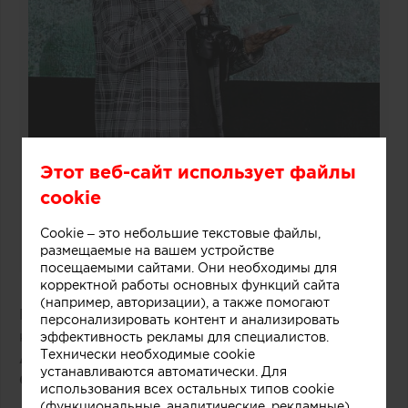
Этот веб-сайт использует файлы
cookie
Cookie – это небольшие текстовые файлы,
размещаемые на вашем устройстве
посещаемыми сайтами. Они необходимы для
корректной работы основных функций сайта
(например, авторизации), а также помогают
Победитель: проект «Бухта маленького
персонализировать контент и анализировать
капитана»
эффективность рекламы для специалистов.
Технически необходимые cookie
Анастасия Топоева, Александр
устанавливаются автоматически. Для
Салько
(«AT_архитектура дизайн»)
использования всех остальных типов cookie
(функциональные, аналитические, рекламные)