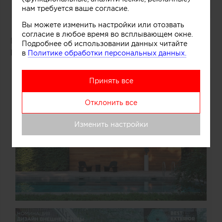
нам требуется ваше согласие.
Вы можете изменить настройки или отозвать
согласие в любое время во всплывающем окне.
Победитель: проект «Дача Фурцевой в Баковке»
Подробнее об использовании данных читайте
Борис Уборевич-Боровский
(UB.DESIGN)
в
Политике обработки персональных данных.
Принять все
Отклонить все
Изменить настройки