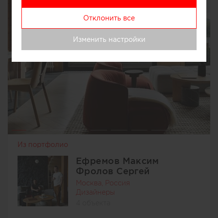
Отклонить все
Изменить настройки
Из портфолио
Ефремов Максим
Фролов Сергей
Москва, Россия
Дизайнеры
4 объекта