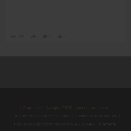
586
0
0
О проекте
Аккаунт PROFI для специалистов
Пользовательское соглашение
Правовая информация
Политика обработки персональных данных
Контакты