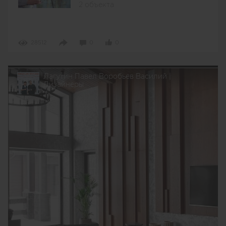
2 объекта
28512
0
0
Лагутин Павел Воробьев Василий |
Дизайнеры