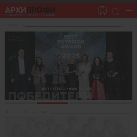
Актуaльно
1
2
3
4
Профессионалы онлайн