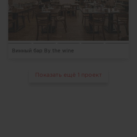
Винный бар By the wine
Показать ещё
1
проект