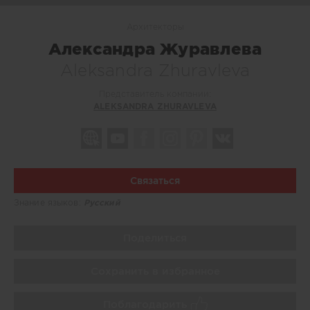
Архитекторы
Александра Журавлева
Aleksandra Zhuravleva
Представитель компании:
ALEKSANDRA ZHURAVLEVA
Связаться
Знание языков:
Русский
Поделиться
Сохранить в избранное
Поблагодарить