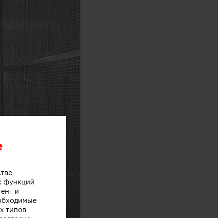
e
стве
х функций
тент и
еобходимые
х типов