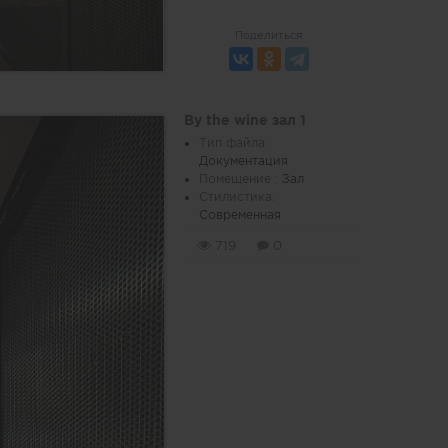
Поделиться
By the wine зал 1
Тип файла:
Документация
Помещение :
Зал
Стилистика:
Современная
719
0