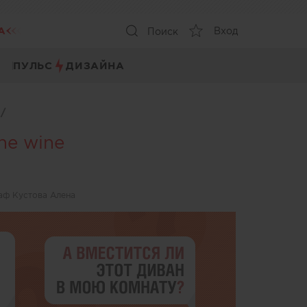
А
Вход
Поиск
ПУЛЬС
ДИЗАЙНА
ы
/
he wine
аф Кустова Алена