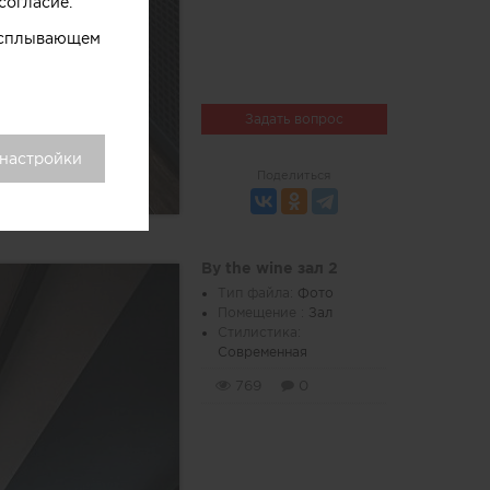
согласие.
 всплывающем
Задать вопрос
 настройки
Поделиться
By the wine зал 2
Тип файла:
Фото
Помещение :
Зал
Стилистика:
Современная
769
0