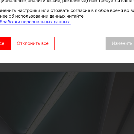
циональные, аналитические, рекламные) нам требуется ваше 
зменить настройки или отозвать согласие в любое время во
нее об использовании данных читайте
бработки персональных данных.
се
Отклонить все
Изменить