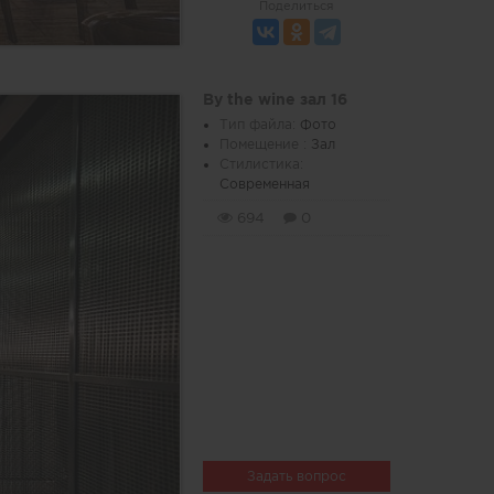
Поделиться
By the wine зал 16
Тип файла:
Фото
Помещение :
Зал
Стилистика:
Современная
694
0
Задать вопрос