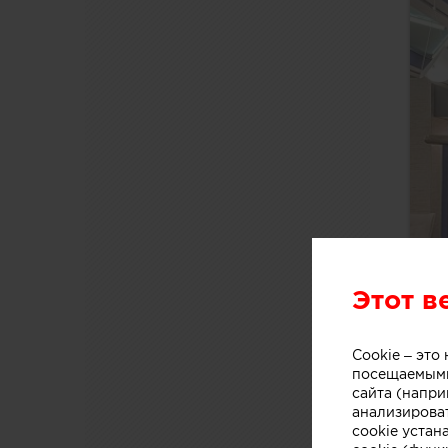
Этот в
Cookie – эт
посещаемыми
сайта (напри
анализирова
cookie устан