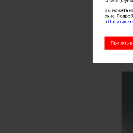
cookie (функ
Вы можете и
окне. Подроб
в
Политике о
Принять в