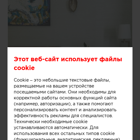
Этот веб-сайт использует файлы
cookie
Cookie – это небольшие текстовые файлы,
размещаемые на вашем устройстве
посещаемыми сайтами. Они необходимы для
корректной работы основных функций сайта
(например, авторизации), а также помогают
персонализировать контент и анализировать
Информация
эффективность рекламы для специалистов.
Технически необходимые cookie
устанавливаются автоматически. Для
использования всех остальных типов cookie
Апартаменты в Сочи
(функциональные, аналитические, рекламные)