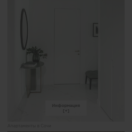
Информация
Апартаменты в Сочи