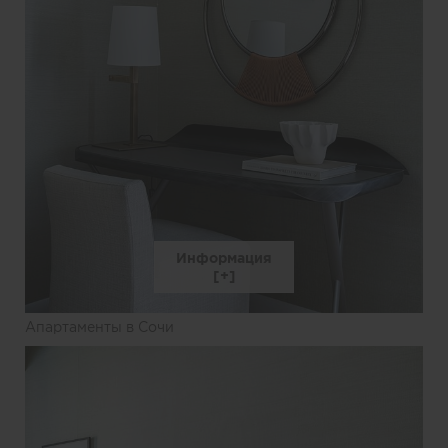
Информация
Апартаменты в Сочи