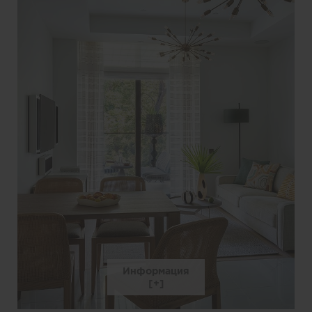
Информация