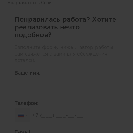
Апартаменты в Сочи
Понравилась работа? Хотите
реализовать нечто
подобное?
Заполните форму ниже и автор работы
сам свяжется с вами для обсуждения
деталей.
Ваше имя:
Телефон:
E-mail: