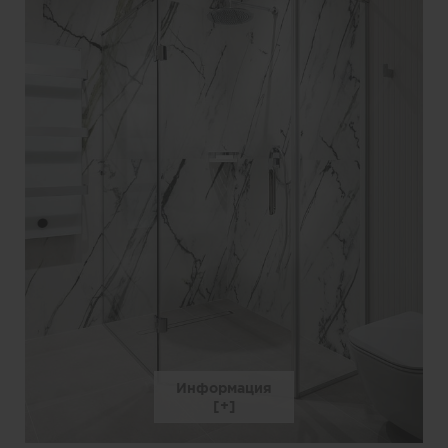
Информация