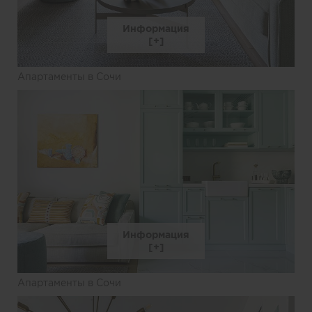
Информация
Апартаменты в Сочи
Информация
Апартаменты в Сочи