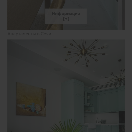
Информация
Апартаменты в Сочи