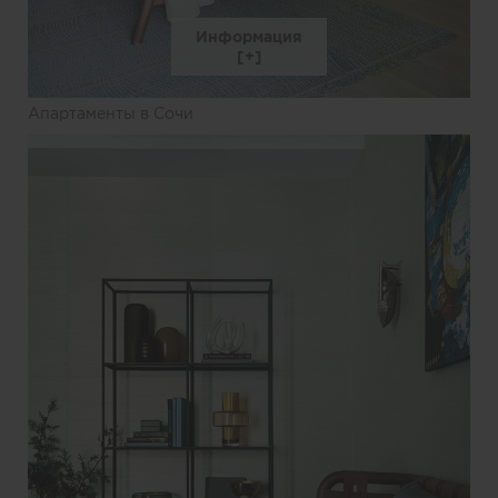
Информация
Апартаменты в Сочи